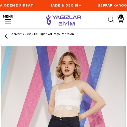
ÖDEME FIRSATI
İADE & DEĞİŞİM
ŞEFFAF KARGO GÜ
MENU
0
Anasayfa
Kadın
Alt Giyim
Pantolon
Kadın Lacivert Yüksek Bel İspanyol Paça Pantolon