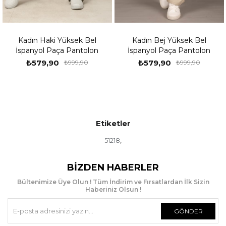
adın Haki Yüksek Bel
Kadın Bej Yüksek Bel
Kad
panyol Paça Pantolon
İspanyol Paça Pantolon
İs
₺579,90
₺579,90
₺999,90
₺999,90
Etiketler
51218
,
BIZDEN HABERLER
Bültenimize Üye Olun ! Tüm İndirim ve Fırsatlardan İlk Sizin
Haberiniz Olsun !
GÖNDER