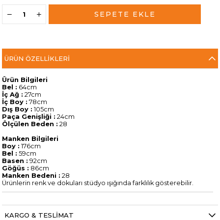
ÜRÜN ÖZELLIKLERI
Ürün Bilgileri
Bel :
64cm
İç Ağ :
27cm
İç Boy :
78cm
Dış Boy :
105cm
Paça Genişliği :
24cm
Ölçülen Beden :
28
Manken Bilgileri
Boy :
176cm
Bel :
59cm
Basen :
92cm
Göğüs :
86cm
Manken Bedeni :
28
Ürünlerin renk ve dokuları stüdyo ışığında farklılık gösterebilir.
KARGO & TESLİMAT