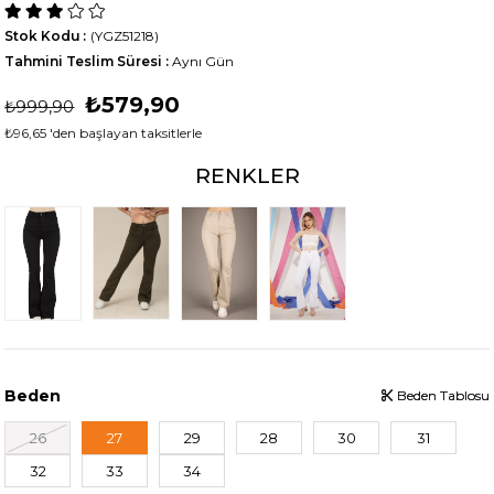
Stok Kodu
(YGZ51218)
Tahmini Teslim Süresi
:
Aynı Gün
₺579,90
₺999,90
₺96,65
'den başlayan taksitlerle
RENKLER
Beden
Beden Tablosu
Beden Tablosu
26
27
29
28
30
31
32
33
34