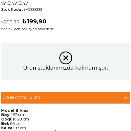
Stok Kodu
(YGZ35333)
₺199,90
₺299,90
₺33,32
'den başlayan taksitlerle
Ürün stoklarımızda kalmamıştır.
ÜRÜN ÖZELLIKLERI
Model Bilgisi
Boy:
167 cm
Göğüs
: 88 cm
Bel:
66 cm
Kalça:
97 cm