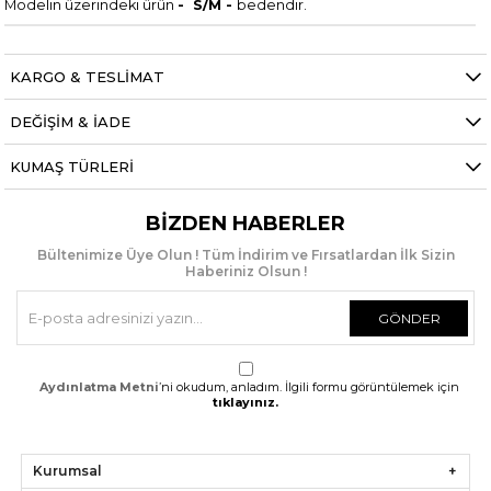
Modelin üzerindeki ürün
- S/M -
bedendir.
KARGO & TESLİMAT
DEĞİŞİM & İADE
KUMAŞ TÜRLERİ
BIZDEN HABERLER
Bültenimize Üye Olun ! Tüm İndirim ve Fırsatlardan İlk Sizin
Haberiniz Olsun !
GÖNDER
Aydınlatma Metni
’ni okudum, anladım. İlgili formu görüntülemek için
tıklayınız.
Kurumsal